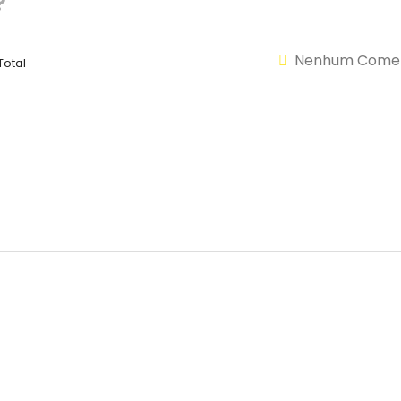
?
Nenhum Comen
otal