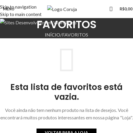
LANDING PAGES
Skip to navigation
MENU
R$
0,00
HOSPEDAGEM PROFISSIONAL
Skip to main content
SUPORTE 24 HORAS
FAVORITOS
INÍCIO
FAVORITOS
Esta lista de favoritos está
vazia.
Você ainda não tem nenhum produto na lista de desejos. Você
encontrará muitos produtos interessantes em nossa página "Loja".
VOLTAR PARA A LOJA