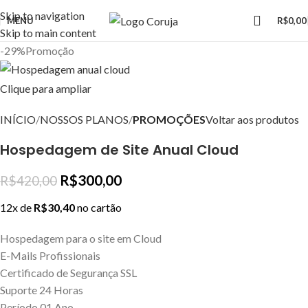
LANDING PAGES
Skip to navigation
MENU
R$
0,00
HOSPEDAGEM PROFISSIONAL
Skip to main content
SUPORTE 24 HORAS
-29%
Promoção
Clique para ampliar
INÍCIO
NOSSOS PLANOS
PROMOÇÕES
Voltar aos produtos
Hospedagem de Site Anual Cloud
R$
300,00
R$
420,00
12x de
R$
30,40
no cartão
Hospedagem para o site em Cloud
E-Mails Profissionais
Certificado de Segurança SSL
Suporte 24 Horas
Período 01 Ano